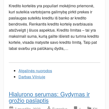
Kredito kortelės yra populiari mokėjimo priemonė,
kuri suteikia vartotojams galimybę pirkti prekes ir
paslaugas suteiktu kreditu iš banko ar kredito
bendrovės. Renkantis kredito kortelę svarbiausia
atsižvelgti į šiuos aspektus. Kredito limitas – tai yra
maksimali suma, kurią galite išleisti su turima kredito
kortele, visada matysite savo kredito limitą. Taip pat
labai svarbu yra palūkanų dydis,…
Atgalinės nuorodos
Darbas Vilniuje
Hialurono serumas: Gydymas ir
grožio paslaptis
7 gruodžio, 2023
Eugenijus
1
Kiti