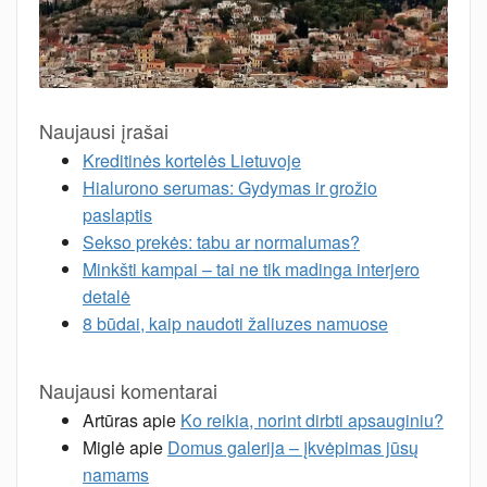
Naujausi įrašai
Kreditinės kortelės Lietuvoje
Hialurono serumas: Gydymas ir grožio
paslaptis
Sekso prekės: tabu ar normalumas?
Minkšti kampai – tai ne tik madinga interjero
detalė
8 būdai, kaip naudoti žaliuzes namuose
Naujausi komentarai
Artūras
apie
Ko reikia, norint dirbti apsauginiu?
Miglė
apie
Domus galerija – įkvėpimas jūsų
namams