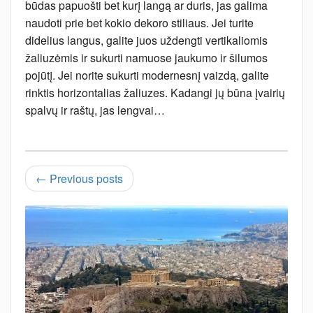
būdas papuošti bet kurį langą ar duris, jas galima
naudoti prie bet kokio dekoro stiliaus. Jei turite
didelius langus, galite juos uždengti vertikaliomis
žaliuzėmis ir sukurti namuose jaukumo ir šilumos
pojūtį. Jei norite sukurti modernesnį vaizdą, galite
rinktis horizontalias žaliuzes. Kadangi jų būna įvairių
spalvų ir raštų, jas lengvai…
← Previous posts