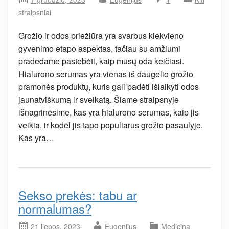
straipsniai
Grožio ir odos priežiūra yra svarbus kiekvieno
gyvenimo etapo aspektas, tačiau su amžiumi
pradedame pastebėti, kaip mūsų oda keičiasi.
Hialurono serumas yra vienas iš daugelio grožio
pramonės produktų, kuris gali padėti išlaikyti odos
jaunatviškumą ir sveikatą. Šiame straipsnyje
išnagrinėsime, kas yra hialurono serumas, kaip jis
veikia, ir kodėl jis tapo populiarus grožio pasaulyje.
Kas yra…
Sekso prekės: tabu ar
normalumas?
21 liepos, 2023
Eugenijus
Medicina