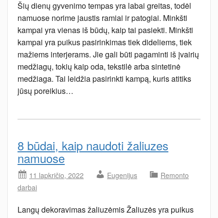
Šių dienų gyvenimo tempas yra labai greitas, todėl
namuose norime jaustis ramiai ir patogiai. Minkšti
kampai yra vienas iš būdų, kaip tai pasiekti. Minkšti
kampai yra puikus pasirinkimas tiek dideliems, tiek
mažiems interjerams. Jie gali būti pagaminti iš įvairių
medžiagų, tokių kaip oda, tekstilė arba sintetinė
medžiaga. Tai leidžia pasirinkti kampą, kuris atitiks
jūsų poreikius…
8 būdai, kaip naudoti žaliuzes
namuose
11 lapkričio, 2022
Eugenijus
Remonto
darbai
Langų dekoravimas žaliuzėmis Žaliuzės yra puikus