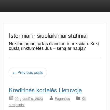
Istoriniai ir šiuolaikiniai statiniai
Nekilnojamas turtas šiandien ir anksčiau. Kokį
būstą rinktumėtės Jūs – seną ar naują?
← Previous posts
Kreditinės kortelės Lietuvoje
29 gruodžio, 2023
Eugenijus
Kiti
straipsniai