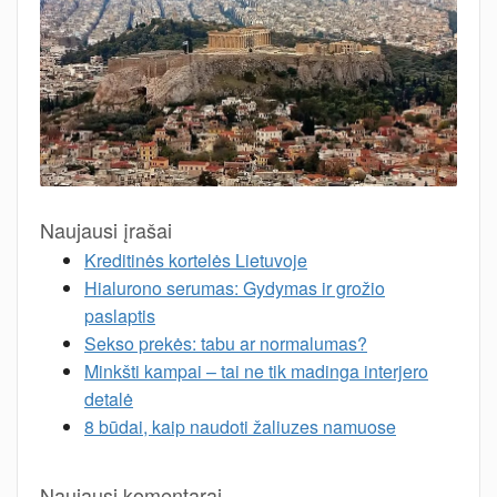
Naujausi įrašai
Kreditinės kortelės Lietuvoje
Hialurono serumas: Gydymas ir grožio
paslaptis
Sekso prekės: tabu ar normalumas?
Minkšti kampai – tai ne tik madinga interjero
detalė
8 būdai, kaip naudoti žaliuzes namuose
Naujausi komentarai