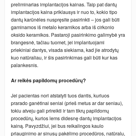
preliminarias implantacijos kainas. Taip pat dantų
implantacijos kaina priklausys ir nuo to, kokio tipo
dantų karūnėles nuspręsite pasirinkti – jos gali būti
gaminamos iš metalo keramikos arba iš cirkonio
oksido keramikos. Pastaroji pasirinkimo galimybė yra
brangesnė, tačiau tuomet, jei implantuojami
priekiniai dantys, visada siekiama, kad jie atrodytų
kuo natūraliau, ir šis pasirinkimas gali būti kur kas
palankesnis.
Ar reikės papildomų procedūrų?
Jei pacientas nori atstatyti tuos dantis, kuriuos
prarado ganėtinai seniai (prieš metus ar dar seniau),
tokiu atveju gali prireikti ir tam tikrų papildomų
procedūrų, kurios lems didesnę dantų implantacijos
kainą. Pavyzdžiui, jei bus reikalingos kaulo
priauginimo ar sinusų pakėlimo procedūros, natūralu,