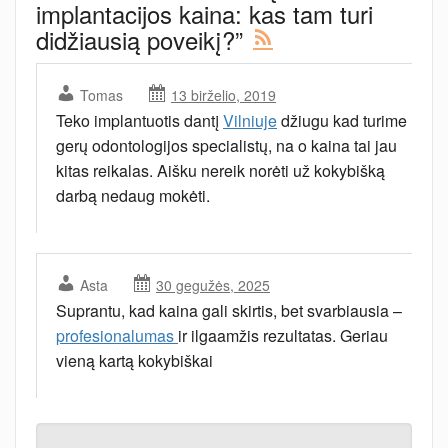
implantacijos kaina: kas tam turi
didžiausią poveikį?
”
Tomas
13 birželio, 2019
Teko implantuotis dantį
Vilniuje
džiugu kad turime
gerų odontologijos specialistų, na o kaina tai jau
kitas reikalas. Aišku nereik norėti už kokybišką
darbą nedaug mokėti.
Asta
30 gegužės, 2025
Suprantu, kad kaina gali skirtis, bet svarbiausia –
profesionalumas
ir ilgaamžis rezultatas. Geriau
vieną kartą kokybiškai