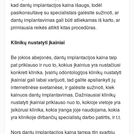
kad dantų implantacijos kaina išaugs, todėl
pasikonsultavę su specialistais galėsite sužinoti, ar
dantų implantavimas gali būti atliekamas iš karto, ar
pirmiausia reikės atlikti kitas procedūras.
Klinikų nustatyti įkainiai
Be jokios abejonės, dantų implantacijos kaina taip
pat priklauso ir nuo to, kokius įkainius yra nustačiusi
konkreti klinika. Įvairių odontologijos klinikų nustatyti
įkainiai gali labai varijuoti, tad galite apsilankyti jų
internetinėse svetainėse, ir galėsite sužinoti, kiek
kainuos dantų implantavimas. Dažniausiai klinikų
nustatyti įkainiai priklauso nuo to, kokioje vietoje yra
įsikūrusi klinika, kokia įranga joje naudojama, kokia
yra klinikoje dirbančių specialistų darbo patirtis, ir t.t.
Nors dantų implantacijos kaina tampa itin svarbiu