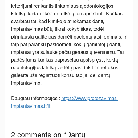
kriterijumi renkantis tinkamiausią odontologijos
kliniką, tačiau tikrai nereikėtų tuo apsiriboti. Kur kas
svarbiau tai, kad klinikoje atliekamas dantų
implantavimas būtų tikrai kokybiškas, todėl
pirmiausia galite pasidomėti pacientų atsiliepimais, ir
taip pat palanku pasidomėti, kokių gamintojų dantų
implantai yra sulaukę pačių geriausių įvertinimų. Tai
padės jums kur kas paprasčiau apsispręsti, kokią
odontologijos kliniką vertėtų pasirinkti, ir netrukus
galėsite užsiregistruoti konsultacijai dėl dantų
implantavimo.
Daugiau informacijos :
https://www.protezavimas-
implantavimas.lt/lt
2 comments on “
Dantų