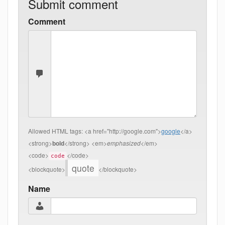
Submit comment
Comment
Allowed HTML tags:
<a href="http://google.com">
google
</a>
<strong>
bold
</strong> <em>
emphasized
</em>
<code>
</code>
code
quote
<blockquote>
</blockquote>
Name