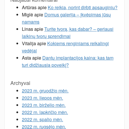
Artūras
apie
Ko reikia, norint dirbti apsauginiu?
Miglė
apie
Domus galerija – įkvėpimas jūsų
namams
Linas
apie
Turite tvorą, kas dabar? – geriausi
laikinų tvorų sprendimai
Vitalija
apie
Kokiems renginiams reikalingi
vedėjai
Asta
apie
Dantų implantacijos kaina: kas tam
turi didžiausią poveikį?
Archyvai
2023 m. gruodžio mėn.
2023 m. liepos mėn.
2023 m. birželio mėn.
2022 m. lapkričio mėn.
2022 m. spalio mėn.
2022 m. rugsėjo mėn.