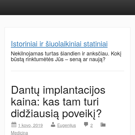
Istoriniai ir šiuolaikiniai statiniai
Nekilnojamas turtas šiandien ir anksčiau. Kokį
būstą rinktumėtės Jūs – seną ar naują?
Dantų implantacijos
kaina: kas tam turi
didžiausią poveikį?
1 kovo, 2019
Eugenijus
2
Medicina