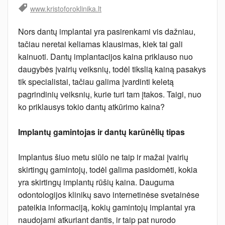
www.kristoforoklinika.lt
Nors dantų implantai yra pasirenkami vis dažniau,
tačiau neretai keliamas klausimas, kiek tai gali
kainuoti. Dantų implantacijos kaina priklauso nuo
daugybės įvairių veiksnių, todėl tikslią kainą pasakys
tik specialistai, tačiau galima įvardinti keletą
pagrindinių veiksnių, kurie turi tam įtakos. Taigi, nuo
ko priklausys tokio dantų atkūrimo kaina?
Implantų gamintojas ir dantų karūnėlių tipas
Implantus šiuo metu siūlo ne taip ir mažai įvairių
skirtingų gamintojų, todėl galima pasidomėti, kokia
yra skirtingų implantų rūšių kaina. Dauguma
odontologijos klinikų savo internetinėse svetainėse
pateikia informaciją, kokių gamintojų implantai yra
naudojami atkuriant dantis, ir taip pat nurodo