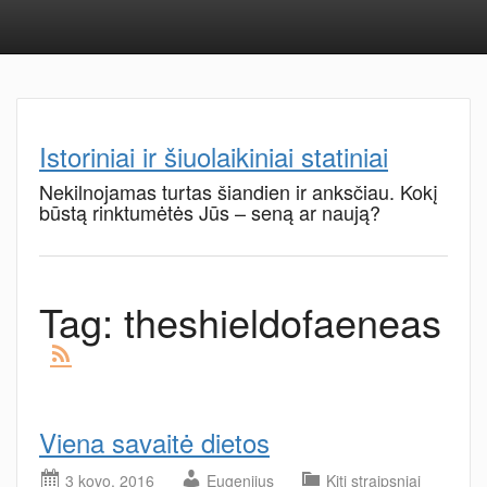
Istoriniai ir šiuolaikiniai statiniai
Nekilnojamas turtas šiandien ir anksčiau. Kokį
būstą rinktumėtės Jūs – seną ar naują?
Tag:
theshieldofaeneas
Viena savaitė dietos
3 kovo, 2016
Eugenijus
Kiti straipsniai