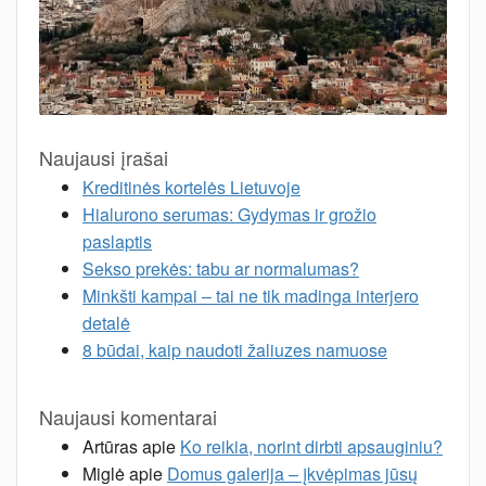
Naujausi įrašai
Kreditinės kortelės Lietuvoje
Hialurono serumas: Gydymas ir grožio
paslaptis
Sekso prekės: tabu ar normalumas?
Minkšti kampai – tai ne tik madinga interjero
detalė
8 būdai, kaip naudoti žaliuzes namuose
Naujausi komentarai
Artūras
apie
Ko reikia, norint dirbti apsauginiu?
Miglė
apie
Domus galerija – įkvėpimas jūsų