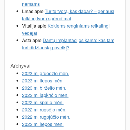
namams
Linas
apie
Turite tvorą, kas dabar? – geriausi
laikinų tvorų sprendimai
Vitalija
apie
Kokiems renginiams reikalingi
vedėjai
Asta
apie
Dantų implantacijos kaina: kas tam
turi didžiausią poveikį?
Archyvai
2023 m. gruodžio mėn.
2023 m. liepos mėn.
2023 m. birželio mėn.
2022 m. lapkričio mėn.
2022 m. spalio mėn.
2022 m. rugsėjo mėn.
2022 m. rugpjūčio mėn.
2022 m. liepos mėn.