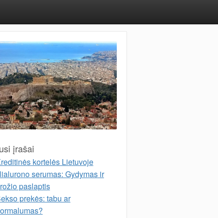
si įrašai
reditinės kortelės Lietuvoje
ialurono serumas: Gydymas ir
rožio paslaptis
ekso prekės: tabu ar
ormalumas?