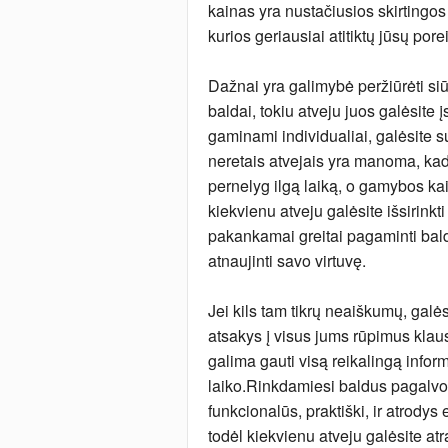
kainas yra nustačiusios skirtingos
kurios geriausiai atitiktų jūsų pore
Dažnai yra galimybė peržiūrėti si
baldai, tokiu atveju juos galėsite į
gaminami individualiai, galėsite 
neretais atvejais yra manoma, ka
pernelyg ilgą laiką, o gamybos kai
kiekvienu atveju galėsite išsirink
pakankamai greitai pagaminti baldu
atnaujinti savo virtuvę.
Jei kils tam tikrų neaiškumų, galėsi
atsakys į visus jums rūpimus klausim
galima gauti visą reikalingą infor
laiko.Rinkdamiesi baldus pagalvokit
funkcionalūs, praktiški, ir atrodys 
todėl kiekvienu atveju galėsite at