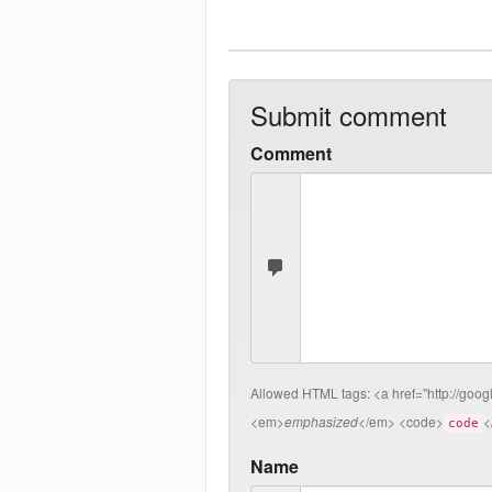
Submit comment
Comment
Allowed HTML tags:
<a href="http://goo
<em>
emphasized
</em> <code>
<
code
Name