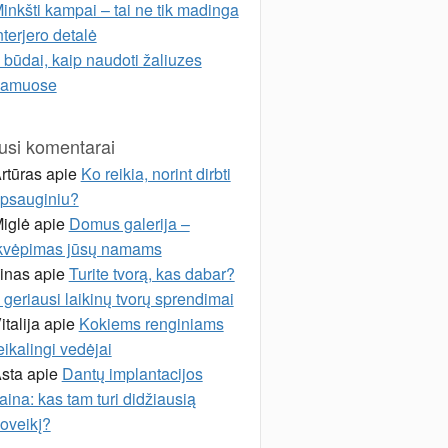
inkšti kampai – tai ne tik madinga
nterjero detalė
 būdai, kaip naudoti žaliuzes
namuose
usi komentarai
rtūras
apie
Ko reikia, norint dirbti
psauginiu?
iglė
apie
Domus galerija –
kvėpimas jūsų namams
inas
apie
Turite tvorą, kas dabar?
 geriausi laikinų tvorų sprendimai
italija
apie
Kokiems renginiams
eikalingi vedėjai
sta
apie
Dantų implantacijos
aina: kas tam turi didžiausią
oveikį?