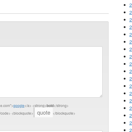
2
2
2
2
2
2
2
2
2
2
2
2
2
2
gle.com">
google
</a> <strong>
bold
</strong>
2
quote
/code> <blockquote>
</blockquote>
2
2
2