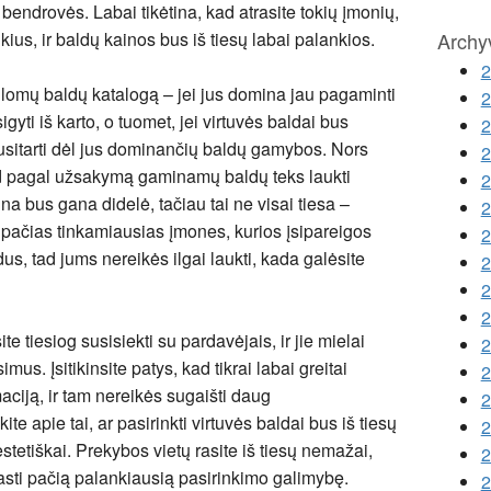
 bendrovės. Labai tikėtina, kad atrasite tokių įmonių,
Archy
ikius, ir baldų kainos bus iš tiesų labai palankios.
2
ūlomų baldų katalogą – jei jus domina jau pagaminti
2
sigyti iš karto, o tuomet, jei virtuvės baldai bus
2
susitarti dėl jus dominančių baldų gamybos. Nors
2
d pagal užsakymą gaminamų baldų teks laukti
2
na bus gana didelė, tačiau tai ne visai tiesa –
2
ti pačias tinkamiausias įmones, kurios įsipareigos
2
s, tad jums nereikės ilgai laukti, kada galėsite
2
2
2
te tiesiog susisiekti su pardavėjais, ir jie mielai
2
us. Įsitikinsite patys, kad tikrai labai greitai
2
maciją, ir tam nereikės sugaišti daug
2
e apie tai, ar pasirinkti virtuvės baldai bus iš tiesų
2
estetiškai. Prekybos vietų rasite iš tiesų nemažai,
2
rasti pačią palankiausią pasirinkimo galimybę.
2