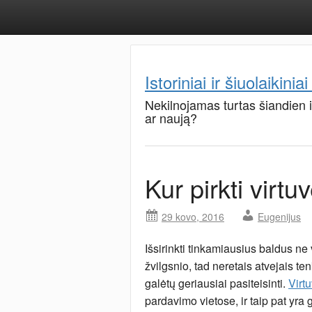
Istoriniai ir šiuolaikiniai
Nekilnojamas turtas šiandien 
ar naują?
Kur pirkti virt
29 kovo, 2016
Eugenijus
Išsirinkti tinkamiausius baldus ne 
žvilgsnio, tad neretais atvejais t
galėtų geriausiai pasiteisinti.
Virt
pardavimo vietose, ir taip pat yr