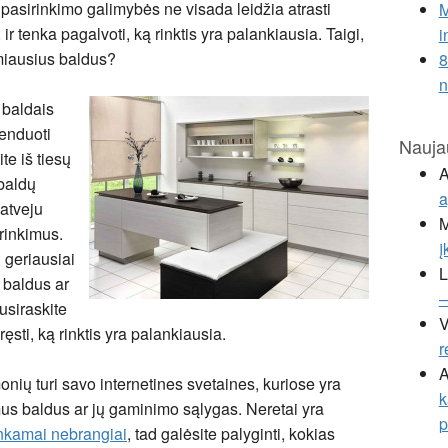
pasirinkimo galimybės ne visada leidžia atrasti
M
r tenka pagalvoti, ką rinktis yra palankiausia. Taigi,
i
amiausius baldus?
8
 baldais
enduoti
Nauja
te iš tiesų
A
 baldų
a
atveju
M
irinkimus.
į
i geriausiai
L
 baldus ar
–
usiraskite
V
ęsti, ką rinktis yra palankiausia.
r
A
nių turi savo internetines svetaines, kuriose yra
k
us baldus ar jų gaminimo sąlygas. Neretai yra
p
nkamai nebrangiai
, tad galėsite palyginti, kokias