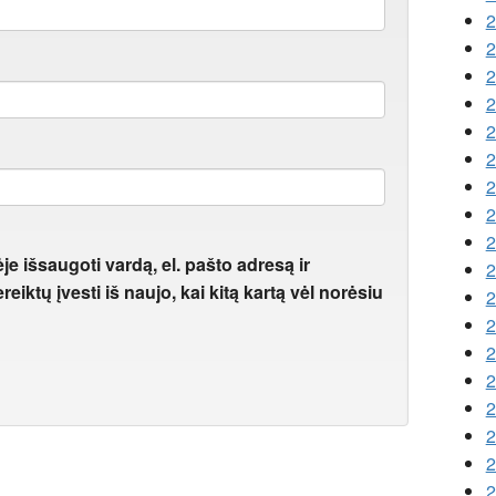
2
2
2
2
2
2
2
2
2
je išsaugoti vardą, el. pašto adresą ir
2
eiktų įvesti iš naujo, kai kitą kartą vėl norėsiu
2
2
2
2
2
2
2
2