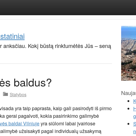
 statiniai
ir anksčiau. Kokį būstą rinktumėtės Jūs – seną
uvės baldus?
Naujau
Statybos
K
visada yra taip paprasta, kaip gali pasirodyti iš pirmo
H
enka gerai pagalvoti, kokia pasirinkimo galimybė
g
uvės baldai Vilniuje
yra siūlomi labai įvairiose
S
a galimybė užsisakyti pagal individualų užsakymą
n