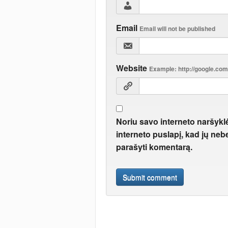
Email
Email will not be published
Website
Example: http://google.com
Noriu savo interneto naršyklė
interneto puslapį, kad jų neber
parašyti komentarą.