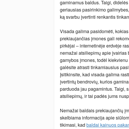
gaminamus baldus. Taigi, didelės 
geriausias pasirinkimo galimybes, i
ką svarbu įvertinti renkantis tink
Visada galima pasidomėti, kokias
prekiaujančias įmones gali rekom
pirkėjai – internetinėje erdvėje rasi
nemažai atsiliepimų apie įvairias
gamybos įmones, todėl kiekvienu 
galėsite atrasti tinkamiausius pas
Įsitikinsite, kad visada galima rast
įvertintų bendrovių, kurios gamina
parduoda jau pagamintus. Taigi, s
atsiliepimų, ir tai padės jums nuspr
Nemažai baldais prekiaujančių įmo
skelbiama informacija apie siūlom
tikimasi, kad
baldai kainuos paka