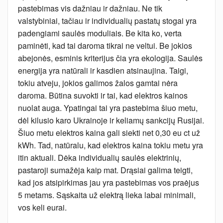
pastebimas vis dažniau ir dažniau. Ne tik
valstybiniai, tačiau ir individualių pastatų stogai yra
padengiami saulės moduliais. Be kita ko, verta
paminėti, kad tai daroma tikrai ne veltui. Be jokios
abejonės, esminis kriterijus čia yra ekologija. Saulės
energija yra natūrali ir kasdien atsinaujina. Taigi,
tokiu atveju, jokios galimos žalos gamtai nėra
daroma. Būtina suvokti ir tai, kad elektros kainos
nuolat auga. Ypatingai tai yra pastebima šiuo metu,
dėl kilusio karo Ukrainoje ir keliamų sankcijų Rusijai.
Šiuo metu elektros kaina gali siekti net 0,30 eu ct už
kWh. Tad, natūralu, kad elektros kaina tokiu metu yra
itin aktuali. Dėka individualių saulės elektrinių,
pastaroji sumažėja kaip mat. Drąsiai galima teigti,
kad jos atsipirkimas jau yra pastebimas vos praėjus
5 metams. Sąskaita už elektrą lieka labai minimali,
vos keli eurai.