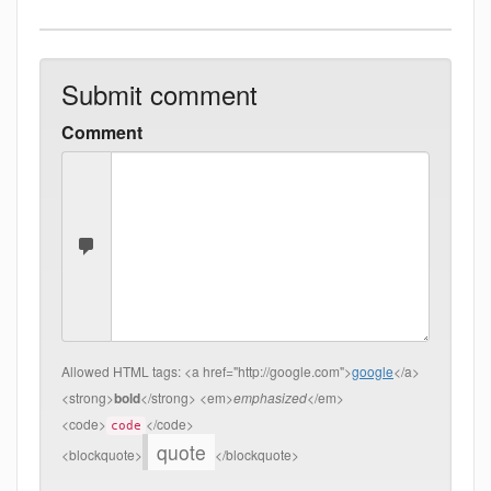
Submit comment
Comment
Allowed HTML tags:
<a href="http://google.com">
google
</a>
<strong>
bold
</strong> <em>
emphasized
</em>
<code>
</code>
code
quote
<blockquote>
</blockquote>