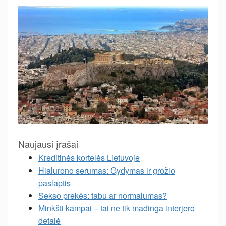
Naujausi įrašai
Kreditinės kortelės Lietuvoje
Hialurono serumas: Gydymas ir grožio
paslaptis
Sekso prekės: tabu ar normalumas?
Minkšti kampai – tai ne tik madinga interjero
detalė