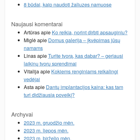
8 būdai, kaip naudoti žaliuzes namuose
Naujausi komentarai
Artūras
apie
Ko reikia, norint dirbti apsauginiu?
Miglė
apie
Domus galerija – įkvėpimas jūsų
namams
Linas
apie
Turite tvorą, kas dabar? – geriausi
laikinų tvorų sprendimai
Vitalija
apie
Kokiems renginiams reikalingi
vedėjai
Asta
apie
Dantų implantacijos kaina: kas tam
turi didžiausią poveikį?
Archyvai
2023 m. gruodžio mėn.
2023 m. liepos mėn.
2023 m. birželio mėn.