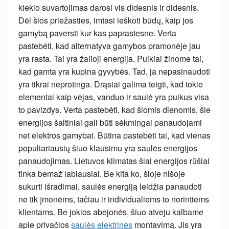
kiekio suvartojimas darosi vis didesnis ir didesnis.
Dėl šios priežasties, imtasi ieškoti būdų, kaip jos
gamybą paversti kur kas paprastesne. Verta
pastebėti, kad alternatyva gamybos pramonėje jau
yra rasta. Tai yra žalioji energija. Puikiai žinome tai,
kad gamta yra kupina gyvybės. Tad, ja nepasinaudoti
yra tikrai neprotinga. Drąsiai galima teigti, kad tokie
elementai kaip vėjas, vanduo ir saulė yra puikus visa
to pavizdys. Verta pastebėti, kad šiomis dienomis, šie
energijos šaltiniai gali būti sėkmingai panaudojami
net elektros gamybai. Būtina pastebėti tai, kad vienas
populiariausių šiuo klausimu yra saulės energijos
panaudojimas. Lietuvos klimatas šiai energijos rūšiai
tinka bemaž labiausiai. Be kita ko, šioje nišoje
sukurti išradimai, saulės energiją leidžia panaudoti
ne tik įmonėms, tačiau ir individualiems to norintiems
klientams. Be jokios abejonės, šiuo atveju kalbame
apie privačios
saulės elektrinės
montavimą. Jis yra