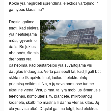
Kokie yra negirdėti sprendimai elektros vartojimo ir
gamybos klausimu?
Drąsiai galima
teigti, kad elektra
yra neatsiejama
mūsų gyvenimo
dalis. Be jokios
abejonės, šiomis
dienomis yra
pastebima, kad pastarosios yra suvartojama vis
daugiau ir daugiau. Verta pastebėti tai, kad ji gali būti
skirta ne tik apšvietimui, tačiau ir elektroninių
prietaisų veikimui. Na, o jų savo namuose turime
tikrai ne vieną. Visų pirma, tai yra mobilus išmanusis
telefonas, kompiuteris, tv, plančetė, mikrobangų
krosnelė, skalbimo mašina ir dar ne vienas kitas. Jų
čia yra visa aibė. Drąsiai galima teigti, kad elektros