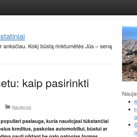
 statiniai
ir anksčiau. Kokį būstą rinktumėtės Jūs – seną
etu: kaip pasirinkti
Naujau
K
Naujienos
H
g
 populiari paslauga, kuria naudojasi tūkstančiai
S
sius kreditus, paskolas automobiliui, būstui ar
n
alima gauti pildant be galo patogias formas,