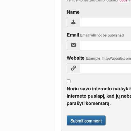
code
Name
Email
Email will not be published
Website
Example: http://google.com
Noriu savo interneto naršyklė
interneto puslapį, kad jų neber
parašyti komentarą.