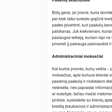
Būtų gerai, jei įmonė, kuria domitės
per kiek laiko turėsite grąžinti kre
padės įsivertinti, kuri paskolų be
palūkanas. Juk kiekvienam, kuriam
paslaugos teikėją, kuriam rūpi ne ti
priversti jį paslauga pasinaudoti ir
Administraciniai mokesčiai
Kai kurios įmonės, kurių veikla – 
mokesčius, apie kuriuos klientai s
pasiėmę paskolą ir mokėdami dides
neteisėta, nes paprastai informac
ar sutartyje, tačiau mažai matomos
pinkles, susisiekite su klientų apta
kreditą įtraukiamos ir administrac