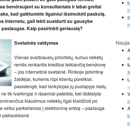
M
s bendraujant su konsultantais ir labai greitai
i
aks, kad galėtumėte ilgainiui išsimokėti paskolą.
8
s internetu, gali tekti susidurti su gausybe
 paslaugas. Kaip pasirinkti geriausią?
Nauja
Svetainės valdymas
A
Vienas svarbiausių prioritetų, kuriuo reikėtų
a
remtis renkantis kreditus teikiančią bendrovę
M
– jos internetinė svetainė. Rinkoje įsitvirtinę
į
žaidėjai, kuriems rūpi klientų poreikiai,
L
pasistengė, kad lankytojas jų puslapyje rastų
–
 ne tik tvarkingai ir išsamiai pateikta, bet išdėstyta
V
dominančius klausimus netektų ilgai klaidžioti po
r
e veltui perkeliamos į elektroninę erdvę – paslauga
A
ir patrauklesnė.
k
p