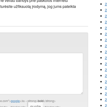
monė vėliau bandys prie paskolos internetu
2
 turėsite užfiksuotą įrodymą, jog jums pateikta
2
2
2
2
2
2
2
2
2
2
2
2
2
2
2
2
gle.com">
google
</a> <strong>
bold
</strong>
2
quote
/code> <blockquote>
</blockquote>