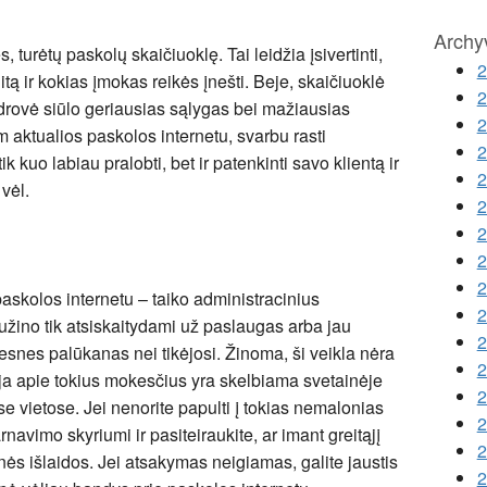
Archy
, turėtų paskolų skaičiuoklę. Tai leidžia įsivertinti,
2
ditą ir kokias įmokas reikės įnešti. Beje, skaičiuoklė
2
ndrovė siūlo geriausias sąlygas bei mažiausias
2
 aktualios paskolos internetu, svarbu rasti
2
k kuo labiau pralobti, bet ir patenkinti savo klientą ir
2
 vėl.
2
2
2
2
paskolos internetu – taiko administracinius
2
užino tik atsiskaitydami už paslaugas arba jau
2
nes palūkanas nei tikėjosi. Žinoma, ši veikla nėra
2
ija apie tokius mokesčius yra skelbiama svetainėje
2
e vietose. Jei nenorite papulti į tokias nemalonias
2
rnavimo skyriumi ir pasiteiraukite, ar imant greitąjį
2
inės išlaidos. Jei atsakymas neigiamas, galite jaustis
2