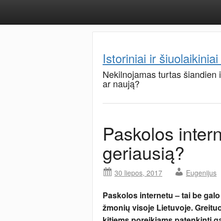
Istoriniai ir šiuolaikiniai
Nekilnojamas turtas šiandien 
ar naują?
Paskolos intern
geriausią?
30 liepos, 2017
Eugenijus
Paskolos internetu – tai be galo
žmonių visoje Lietuvoje. Greituo
kitiems poreikiams patenkinti g