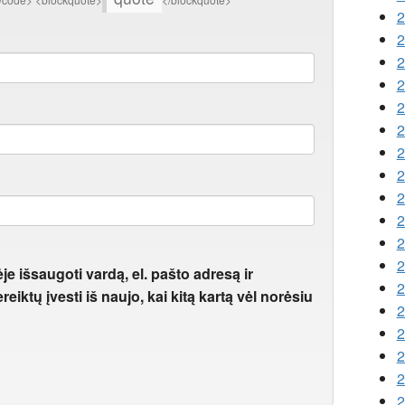
2
2
2
2
2
2
2
2
2
2
2
2
je išsaugoti vardą, el. pašto adresą ir
2
eiktų įvesti iš naujo, kai kitą kartą vėl norėsiu
2
2
2
2
2