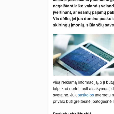
negaištant laiko valandų valanda
įvertinant, ar esamų pajamų pak
Vis dėlto, jei jus domina paskolo
skirtingų įmonių, siūlančių savo
visą reikiamą informaciją, o ji būtų
taip, kad norint rasti atsakymus į 
svetainę. Juk
paskolos
internetu n
privalo būti greitesnė, patogesnė 
Paskolų skaičiuoklė