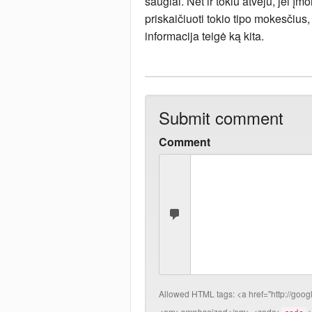
saugiai. Net ir tokiu atveju, jei į
priskaičiuoti tokio tipo mokesčius,
informacija teigė ką kita.
Submit comment
Comment
Allowed HTML tags:
<a href="http://goo
<em>
emphasized
</em> <code>
<