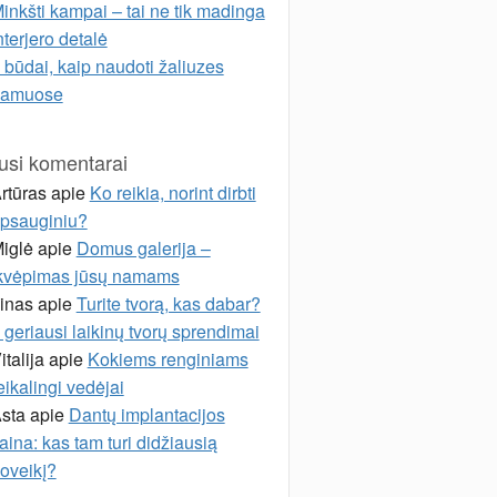
inkšti kampai – tai ne tik madinga
nterjero detalė
 būdai, kaip naudoti žaliuzes
namuose
usi komentarai
rtūras
apie
Ko reikia, norint dirbti
psauginiu?
iglė
apie
Domus galerija –
kvėpimas jūsų namams
inas
apie
Turite tvorą, kas dabar?
 geriausi laikinų tvorų sprendimai
italija
apie
Kokiems renginiams
eikalingi vedėjai
sta
apie
Dantų implantacijos
aina: kas tam turi didžiausią
oveikį?