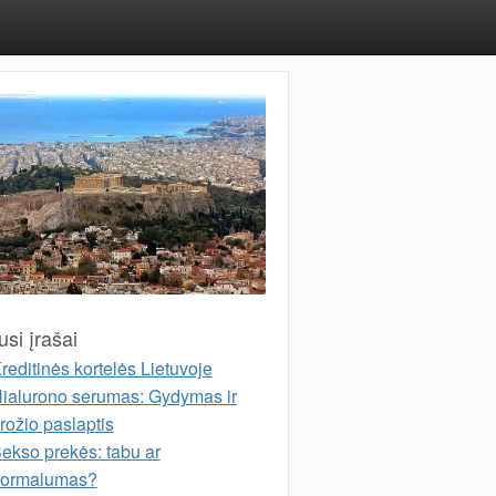
si įrašai
reditinės kortelės Lietuvoje
ialurono serumas: Gydymas ir
rožio paslaptis
ekso prekės: tabu ar
ormalumas?