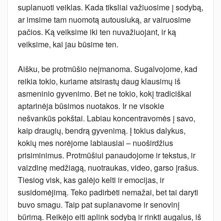
suplanuoti veiklas. Kada tiksliai važiuosime į sodybą,
ar imsime tam nuomotą autousiuką, ar vairuosime
pačios. Ką veiksime iki ten nuvažiuojant, ir ką
veiksime, kai jau būsime ten.
Aišku, be protmūšio neįmanoma. Sugalvojome, kad
reikia tokio, kuriame atsirastų daug klausimų iš
asmeninio gyvenimo. Bet ne tokio, kokį tradiciškai
aptarinėja būsimos nuotakos. Ir ne visokie
nešvankūs pokštai. Labiau koncentravomės į savo,
kaip draugių, bendrą gyvenimą. Į tokius dalykus,
kokių mes norėjome labiausiai – nuoširdžius
prisiminimus. Protmūšiui panaudojome ir tekstus, ir
vaizdinę medžiagą, nuotraukas, video, garso įrašus.
Tiesiog visk, kas galėjo kelti ir emocijas, ir
susidomėjimą. Teko padirbėti nemažai, bet tai daryti
buvo smagu. Taip pat suplanavome ir senovinį
būrimą. Reikėjo eiti aplink sodybą ir rinkti augalus, iš