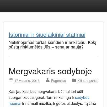
Istoriniai ir šiuolaikiniai statiniai
Nekilnojamas turtas šiandien ir anksčiau. Kokį
būstą rinktumėtės Jūs – seną ar naują?
Mergvakaris sodyboje
17 vasario, 2016
Eugenijus
Kiti straipsniai
Kas jau kas, bet mergvakaris būtinai turi būti
suorganizuotas gerai. Tam reikalinga ir
sodybos
nuoma
, ir normali muzika, ir geros užduotys. Tą žino