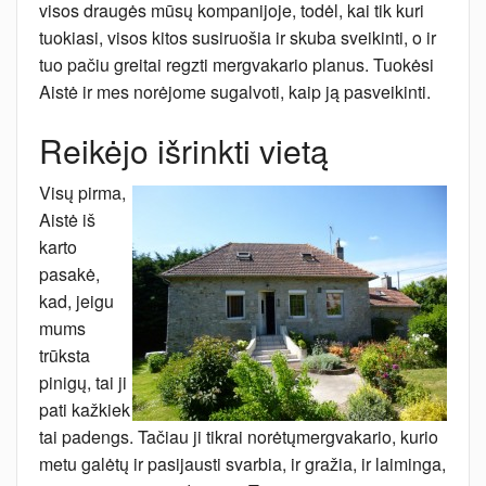
visos draugės mūsų kompanijoje, todėl, kai tik kuri
tuokiasi, visos kitos susiruošia ir skuba sveikinti, o ir
tuo pačiu greitai regzti mergvakario planus. Tuokėsi
Aistė ir mes norėjome sugalvoti, kaip ją pasveikinti.
Reikėjo išrinkti vietą
Visų pirma,
Aistė iš
karto
pasakė,
kad, jeigu
mums
trūksta
pinigų, tai ji
pati kažkiek
tai padengs. Tačiau ji tikrai norėtųmergvakario, kurio
metu galėtų ir pasijausti svarbia, ir gražia, ir laiminga,