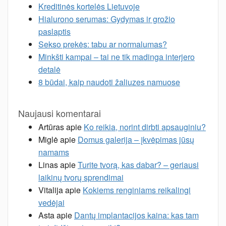
Kreditinės kortelės Lietuvoje
Hialurono serumas: Gydymas ir grožio
paslaptis
Sekso prekės: tabu ar normalumas?
Minkšti kampai – tai ne tik madinga interjero
detalė
8 būdai, kaip naudoti žaliuzes namuose
Naujausi komentarai
Artūras
apie
Ko reikia, norint dirbti apsauginiu?
Miglė
apie
Domus galerija – įkvėpimas jūsų
namams
Linas
apie
Turite tvorą, kas dabar? – geriausi
laikinų tvorų sprendimai
Vitalija
apie
Kokiems renginiams reikalingi
vedėjai
Asta
apie
Dantų implantacijos kaina: kas tam