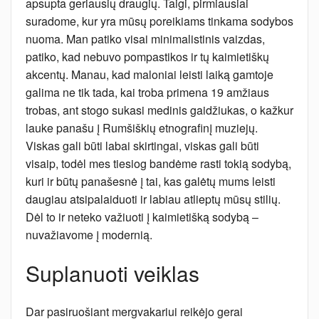
apsupta geriausių draugių. Taigi, pirmiausiai
suradome, kur yra mūsų poreikiams tinkama sodybos
nuoma. Man patiko visai minimalistinis vaizdas,
patiko, kad nebuvo pompastikos ir tų kaimietiškų
akcentų. Manau, kad maloniai leisti laiką gamtoje
galima ne tik tada, kai troba primena 19 amžiaus
trobas, ant stogo sukasi medinis gaidžiukas, o kažkur
lauke panašu į Rumšiškių etnografinį muziejų.
Viskas gali būti labai skirtingai, viskas gali būti
visaip, todėl mes tiesiog bandėme rasti tokią sodybą,
kuri ir būtų panašesnė į tai, kas galėtų mums leisti
daugiau atsipalaiduoti ir labiau atlieptų mūsų stilių.
Dėl to ir neteko važiuoti į kaimietišką sodybą –
nuvažiavome į modernią.
Suplanuoti veiklas
Dar pasiruošiant mergvakariui reikėjo gerai