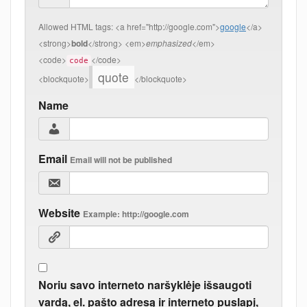
Allowed HTML tags:
<a href="http://google.com">
google
</a>
<strong>
bold
</strong> <em>
emphasized
</em>
<code>
</code>
code
quote
<blockquote>
</blockquote>
Name
Email
Email will not be published
Website
Example: http://google.com
Noriu savo interneto naršyklėje išsaugoti
vardą, el. pašto adresą ir interneto puslapį,